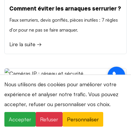
Comment éviter les arnaques serrurier ?
Faux serruriers, devis gonflés, pièces inutiles : 7 règles
d'or pour ne pas se faire arnaquer.
Lire la suite →
Nous utilisons des cookies pour améliorer votre
2026-03-20 · guides securite
expérience et analyser notre trafic. Vous pouvez
Caméras IP : réseau et sécurité
⚡ Intervention en 20 min
· 24h/24 · 7j/7 ·
accepter, refuser ou personnaliser vos choix.
Installer des caméras IP sans compromettre votre
Devis gratuit
Accepter
Refuser
Personnaliser
réseau.
×
+41 78 319 32 82
WhatsApp