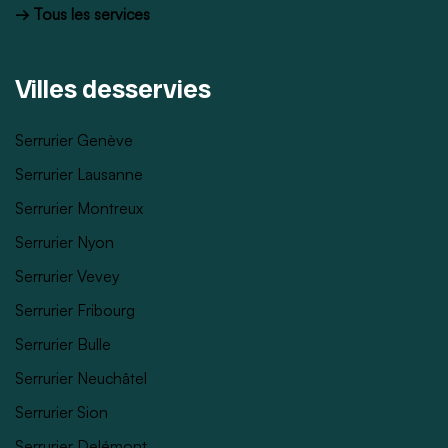
→ Tous les services
Villes desservies
Serrurier Genève
Serrurier Lausanne
Serrurier Montreux
Serrurier Nyon
Serrurier Vevey
Serrurier Fribourg
Serrurier Bulle
Serrurier Neuchâtel
Serrurier Sion
Serrurier Delémont