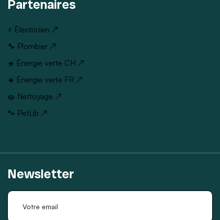
Partenaires
⚡ Électricien ↗
🔧 Plombier ↗
☀️ Énergie verte CH ↗
☀️ Énergie verte FR ↗
🧽 Nettoyage ↗
🐾 PetLib ↗
Newsletter