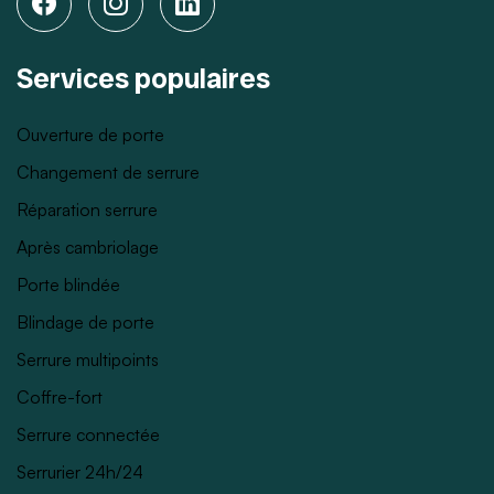
Services populaires
Ouverture de porte
Changement de serrure
Réparation serrure
Après cambriolage
Porte blindée
Blindage de porte
Serrure multipoints
Coffre-fort
Serrure connectée
Serrurier 24h/24