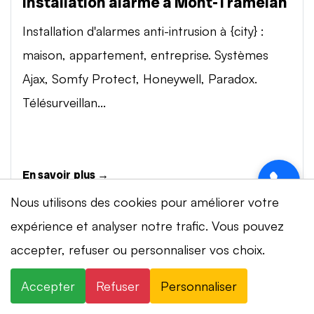
Installation alarme à Mont-Tramelan
Installation d'alarmes anti-intrusion à {city} :
maison, appartement, entreprise. Systèmes
Ajax, Somfy Protect, Honeywell, Paradox.
Télésurveillan...
En savoir plus →
Nous utilisons des cookies pour améliorer votre
expérience et analyser notre trafic. Vous pouvez
Vidéosurveillance à Mont-Tramelan
⚡ Intervention en 20 min
· 24h/24 · 7j/7 ·
accepter, refuser ou personnaliser vos choix.
Installation de systèmes de vidéosurveillance à
Devis gratuit
{city} : caméras IP 4K, visionnage smartphone,
Accepter
Refuser
Personnaliser
×
+41 78 319 32 82
WhatsApp
stockage cloud ou NVR. Marques Dahua,