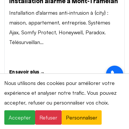
Installation alarme à Mont-Tramelan
Installation d'alarmes anti-intrusion à {city} :
maison, appartement, entreprise. Systèmes
Ajax, Somfy Protect, Honeywell, Paradox.
Télésurveillan...
En savoir plus →
Nous utilisons des cookies pour améliorer votre
expérience et analyser notre trafic. Vous pouvez
Vidéosurveillance à Mont-Tramelan
⚡ Intervention en 20 min
· 24h/24 · 7j/7 ·
accepter, refuser ou personnaliser vos choix.
Installation de systèmes de vidéosurveillance à
Devis gratuit
{city} : caméras IP 4K, visionnage smartphone,
Accepter
Refuser
Personnaliser
×
+41 78 319 32 82
WhatsApp
stockage cloud ou NVR. Marques Dahua,