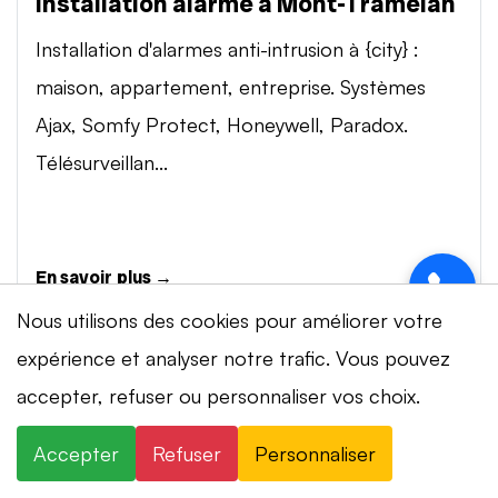
Installation alarme à Mont-Tramelan
Installation d'alarmes anti-intrusion à {city} :
maison, appartement, entreprise. Systèmes
Ajax, Somfy Protect, Honeywell, Paradox.
Télésurveillan...
En savoir plus →
Nous utilisons des cookies pour améliorer votre
expérience et analyser notre trafic. Vous pouvez
Vidéosurveillance à Mont-Tramelan
accepter, refuser ou personnaliser vos choix.
Installation de systèmes de vidéosurveillance à
{city} : caméras IP 4K, visionnage smartphone,
Accepter
Refuser
Personnaliser
stockage cloud ou NVR. Marques Dahua,