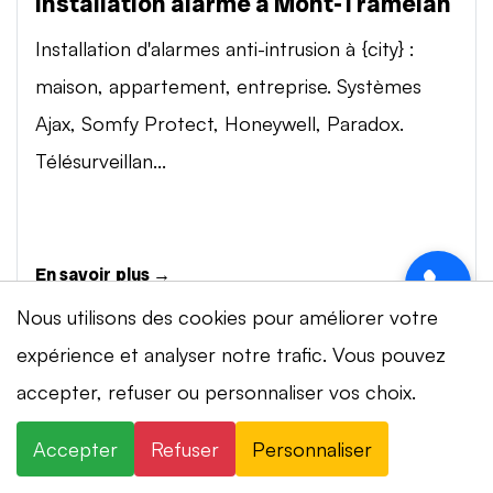
Installation alarme à Mont-Tramelan
Installation d'alarmes anti-intrusion à {city} :
maison, appartement, entreprise. Systèmes
Ajax, Somfy Protect, Honeywell, Paradox.
Télésurveillan...
En savoir plus →
Nous utilisons des cookies pour améliorer votre
expérience et analyser notre trafic. Vous pouvez
Vidéosurveillance à Mont-Tramelan
accepter, refuser ou personnaliser vos choix.
Installation de systèmes de vidéosurveillance à
{city} : caméras IP 4K, visionnage smartphone,
Accepter
Refuser
Personnaliser
stockage cloud ou NVR. Marques Dahua,