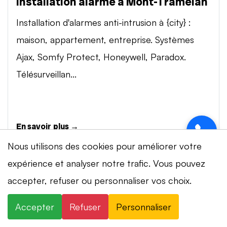
Installation alarme à Mont-Tramelan
Installation d'alarmes anti-intrusion à {city} :
maison, appartement, entreprise. Systèmes
Ajax, Somfy Protect, Honeywell, Paradox.
Télésurveillan...
En savoir plus →
Nous utilisons des cookies pour améliorer votre
expérience et analyser notre trafic. Vous pouvez
Vidéosurveillance à Mont-Tramelan
accepter, refuser ou personnaliser vos choix.
Installation de systèmes de vidéosurveillance à
{city} : caméras IP 4K, visionnage smartphone,
Accepter
Refuser
Personnaliser
stockage cloud ou NVR. Marques Dahua,