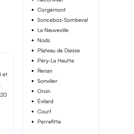
Corgémont
Sonceboz-Sombeval
La Neuveville
Nods
Plateau de Diesse
Péry-La Heutte
Renan
} et
Sonvilier
.
Orvin
-20
Évilard
Court
Perrefitte