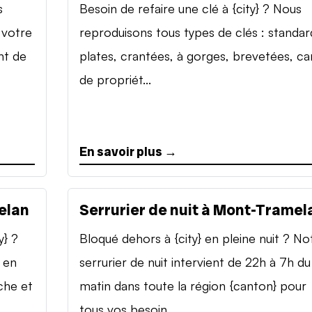
s
Besoin de refaire une clé à {city} ? Nous
 votre
reproduisons tous types de clés : standar
nt de
plates, crantées, à gorges, brevetées, ca
de propriét...
En savoir plus →
elan
Serrurier de nuit à Mont-Tramel
y} ?
Bloqué dehors à {city} en pleine nuit ? No
 en
serrurier de nuit intervient de 22h à 7h du
che et
matin dans toute la région {canton} pour
tous vos besoin...