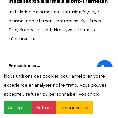
Installation alarme à Mont-Tramelan
Installation d'alarmes anti-intrusion à {city} :
maison, appartement, entreprise. Systèmes
Ajax, Somfy Protect, Honeywell, Paradox.
Télésurveillan...
En savoir plus →
Nous utilisons des cookies pour améliorer votre
expérience et analyser notre trafic. Vous pouvez
Vidéosurveillance à Mont-Tramelan
⚡ Intervention en 20 min
· 24h/24 · 7j/7 ·
accepter, refuser ou personnaliser vos choix.
Installation de systèmes de vidéosurveillance à
Devis gratuit
{city} : caméras IP 4K, visionnage smartphone,
Accepter
Refuser
Personnaliser
×
+41 78 319 32 82
WhatsApp
stockage cloud ou NVR. Marques Dahua,