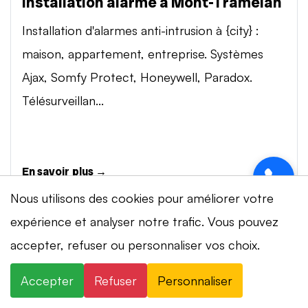
Installation alarme à Mont-Tramelan
Installation d'alarmes anti-intrusion à {city} :
maison, appartement, entreprise. Systèmes
Ajax, Somfy Protect, Honeywell, Paradox.
Télésurveillan...
En savoir plus →
Nous utilisons des cookies pour améliorer votre
expérience et analyser notre trafic. Vous pouvez
Vidéosurveillance à Mont-Tramelan
accepter, refuser ou personnaliser vos choix.
⚡ Intervention en 20 min
· 24h/24 · 7j/7 ·
Installation de systèmes de vidéosurveillance à
Devis gratuit
{city} : caméras IP 4K, visionnage smartphone,
Accepter
Refuser
Personnaliser
×
+41 78 319 32 82
WhatsApp
stockage cloud ou NVR. Marques Dahua,