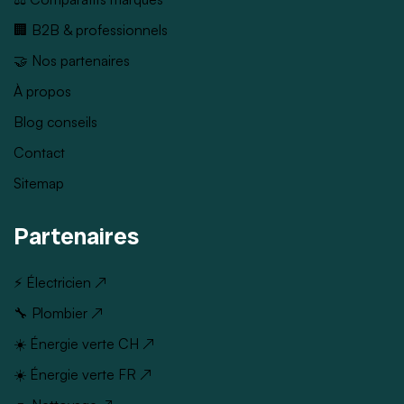
🏢 B2B & professionnels
🤝 Nos partenaires
À propos
Blog conseils
Contact
Sitemap
Partenaires
⚡ Électricien ↗
🔧 Plombier ↗
☀️ Énergie verte CH ↗
☀️ Énergie verte FR ↗