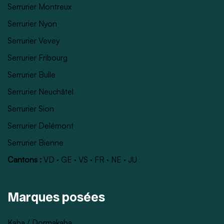
Serrurier Montreux
Serrurier Nyon
Serrurier Vevey
Serrurier Fribourg
Serrurier Bulle
Serrurier Neuchâtel
Serrurier Sion
Serrurier Delémont
Serrurier Bienne
Cantons :
VD
·
GE
·
VS
·
FR
·
NE
·
JU
Marques posées
Kaba / Dormakaba