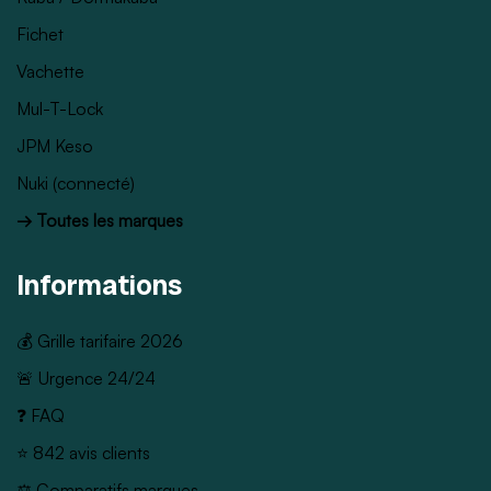
Fichet
Vachette
Mul-T-Lock
JPM Keso
Nuki (connecté)
→ Toutes les marques
Informations
💰 Grille tarifaire 2026
🚨 Urgence 24/24
❓ FAQ
⭐ 842 avis clients
⚖️ Comparatifs marques