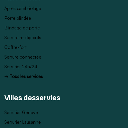
Après cambriolage
Porte blindée
Blindage de porte
Serrure multipoints
Coffre-fort
Serrure connectée
Serrurier 24h/24
→ Tous les services
Villes desservies
Serrurier Genève
Serrurier Lausanne