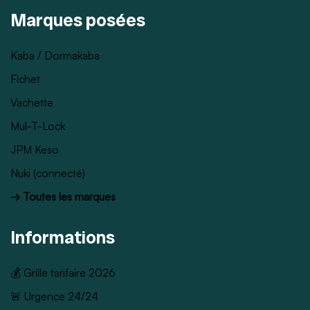
Marques posées
Kaba / Dormakaba
Fichet
Vachette
Mul-T-Lock
JPM Keso
Nuki (connecté)
→ Toutes les marques
Informations
💰 Grille tarifaire 2026
🚨 Urgence 24/24