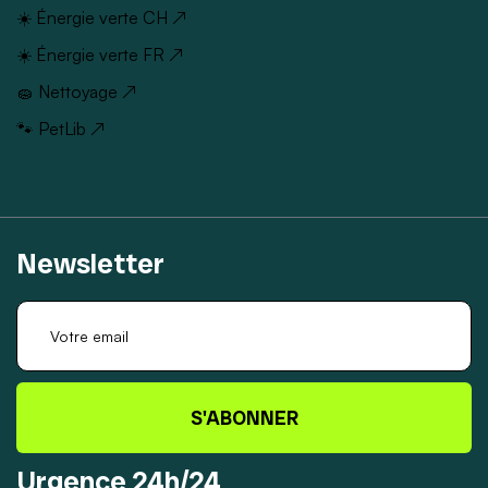
☀️ Énergie verte CH ↗
☀️ Énergie verte FR ↗
🧽 Nettoyage ↗
🐾 PetLib ↗
Newsletter
S'ABONNER
Urgence 24h/24