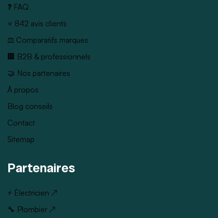
❓ FAQ
⭐ 842 avis clients
⚖️ Comparatifs marques
🏢 B2B & professionnels
🤝 Nos partenaires
À propos
Blog conseils
Contact
Sitemap
Partenaires
⚡ Électricien ↗
🔧 Plombier ↗