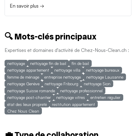
En savoir plus →
🔍 Mots-clés principaux
Expertises et domaines d'activité de Chez-Nous-Clean.ch :
nettoyage
nettoyage fin de bail
fin de bail
nettoyage appartement
nettoyage villa
nettoyage bureaux
femme de ménage
entreprise nettoyage
nettoyage Lausanne
nettoyage Genève
nettoyage Fribourg
nettoyage Sion
nettoyage Suisse romande
nettoyage professionnel
nettoyage post-chantier
nettoyage vitres
entretien régulier
état des lieux propreté
restitution appartement
Chez Nous Clean
💼 Type de collaboration