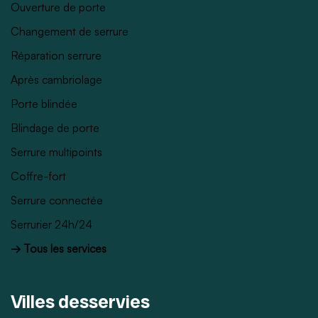
Ouverture de porte
Changement de serrure
Réparation serrure
Après cambriolage
Porte blindée
Blindage de porte
Serrure multipoints
Coffre-fort
Serrure connectée
Serrurier 24h/24
→ Tous les services
Villes desservies