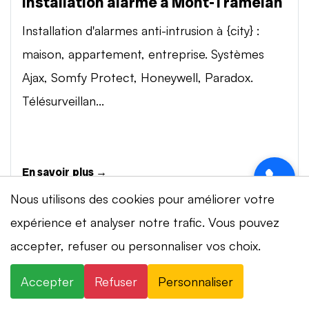
Installation alarme à Mont-Tramelan
Installation d'alarmes anti-intrusion à {city} :
maison, appartement, entreprise. Systèmes
Ajax, Somfy Protect, Honeywell, Paradox.
Télésurveillan...
En savoir plus →
Nous utilisons des cookies pour améliorer votre
expérience et analyser notre trafic. Vous pouvez
Vidéosurveillance à Mont-Tramelan
⚡ Intervention en 20 min
· 24h/24 · 7j/7 ·
accepter, refuser ou personnaliser vos choix.
Installation de systèmes de vidéosurveillance à
Devis gratuit
{city} : caméras IP 4K, visionnage smartphone,
Accepter
Refuser
Personnaliser
×
+41 78 319 32 82
WhatsApp
stockage cloud ou NVR. Marques Dahua,