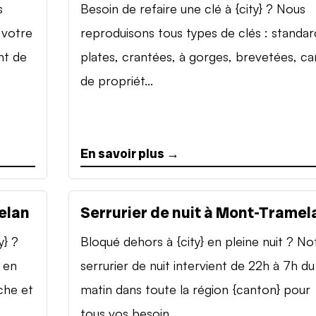
s
Besoin de refaire une clé à {city} ? Nous
 votre
reproduisons tous types de clés : standar
nt de
plates, crantées, à gorges, brevetées, ca
de propriét...
En savoir plus →
elan
Serrurier de nuit à Mont-Tramel
y} ?
Bloqué dehors à {city} en pleine nuit ? No
 en
serrurier de nuit intervient de 22h à 7h du
che et
matin dans toute la région {canton} pour
tous vos besoin...