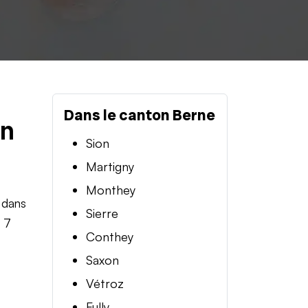
Dans le canton Berne
en
Sion
Martigny
Monthey
 dans
Sierre
t 7
Conthey
Saxon
Vétroz
Fully