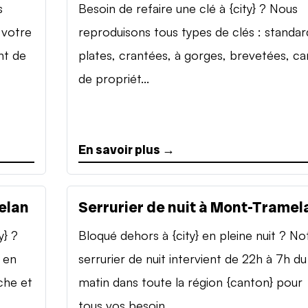
s
Besoin de refaire une clé à {city} ? Nous
 votre
reproduisons tous types de clés : standar
nt de
plates, crantées, à gorges, brevetées, ca
de propriét...
En savoir plus →
elan
Serrurier de nuit à Mont-Tramel
y} ?
Bloqué dehors à {city} en pleine nuit ? No
 en
serrurier de nuit intervient de 22h à 7h du
che et
matin dans toute la région {canton} pour
tous vos besoin...