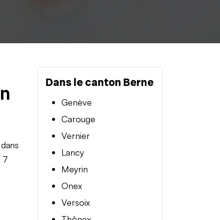
Dans le canton Berne
en
Genève
Carouge
Vernier
 dans
Lancy
t 7
Meyrin
Onex
Versoix
Thônex