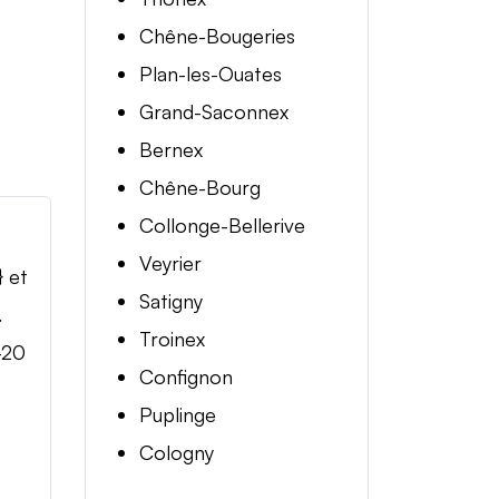
Chêne-Bougeries
Plan-les-Ouates
Grand-Saconnex
Bernex
Chêne-Bourg
Collonge-Bellerive
Veyrier
} et
Satigny
.
Troinex
-20
Confignon
Puplinge
Cologny