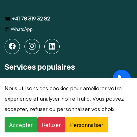
☎
+41 78 319 32 82
💬
WhatsApp
Services populaires
Ouverture de porte
Nous utilisons des cookies pour améliorer votre
Changement de serrure
expérience et analyser notre trafic. Vous pouvez
Réparation serrure
⚡ Intervention en 20 min
· 24h/24 · 7j/7 ·
accepter, refuser ou personnaliser vos choix.
Après cambriolage
Devis gratuit
Porte blindée
Accepter
Refuser
Personnaliser
×
+41 78 319 32 82
WhatsApp
Blindage de porte