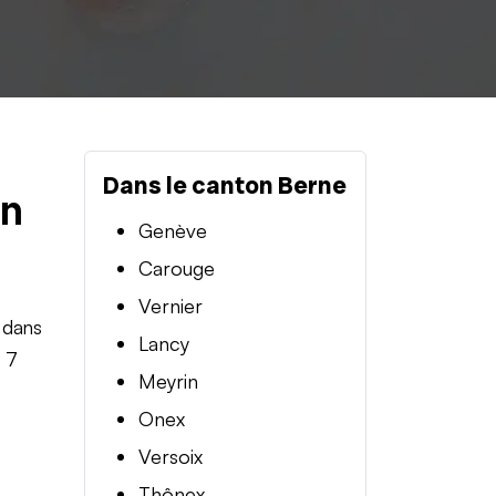
Dans le canton Berne
en
Genève
Carouge
Vernier
 dans
Lancy
t 7
Meyrin
Onex
Versoix
Thônex