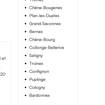
Chêne-Bougeries
Plan-les-Ouates
Grand-Saconnex
Bernex
Chêne-Bourg
Collonge-Bellerive
Satigny
} et
Troinex
.
Confignon
-20
Puplinge
Cologny
Bardonnex