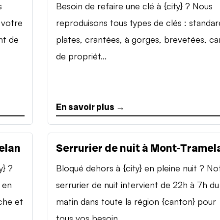
s
Besoin de refaire une clé à {city} ? Nous
 votre
reproduisons tous types de clés : standar
nt de
plates, crantées, à gorges, brevetées, ca
de propriét...
En savoir plus →
elan
Serrurier de nuit à Mont-Tramel
y} ?
Bloqué dehors à {city} en pleine nuit ? No
 en
serrurier de nuit intervient de 22h à 7h du
che et
matin dans toute la région {canton} pour
tous vos besoin...