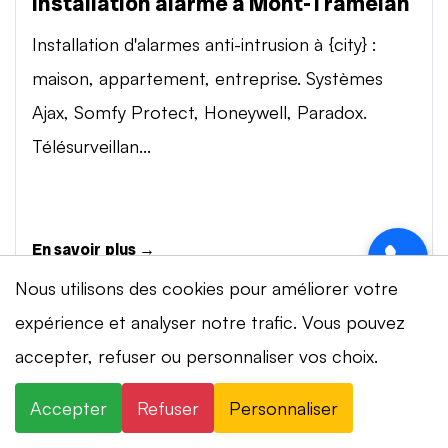
Installation alarme à Mont-Tramelan
Installation d'alarmes anti-intrusion à {city} :
maison, appartement, entreprise. Systèmes
Ajax, Somfy Protect, Honeywell, Paradox.
Télésurveillan...
En savoir plus →
Nous utilisons des cookies pour améliorer votre
expérience et analyser notre trafic. Vous pouvez
Vidéosurveillance à Mont-Tramelan
⚡ Intervention en 20 min
· 24h/24 · 7j/7 ·
accepter, refuser ou personnaliser vos choix.
Installation de systèmes de vidéosurveillance à
Devis gratuit
{city} : caméras IP 4K, visionnage smartphone,
Accepter
Refuser
Personnaliser
×
+41 78 319 32 82
WhatsApp
stockage cloud ou NVR. Marques Dahua,