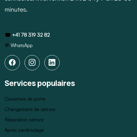
minutes.
☎
+41 78 319 32 82
💬
WhatsApp
Services populaires
Ouverture de porte
Changement de serrure
Réparation serrure
Après cambriolage