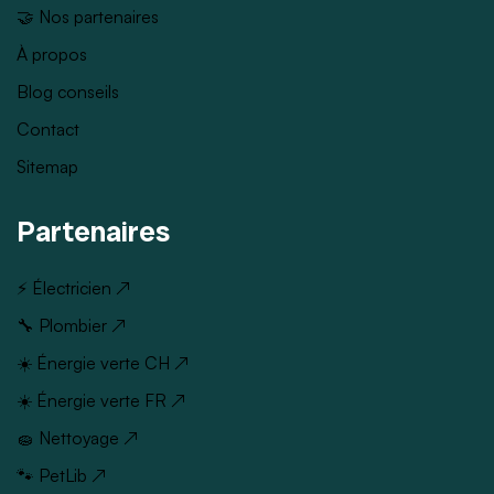
🤝 Nos partenaires
À propos
Blog conseils
Contact
Sitemap
Partenaires
⚡ Électricien ↗
🔧 Plombier ↗
☀️ Énergie verte CH ↗
☀️ Énergie verte FR ↗
🧽 Nettoyage ↗
🐾 PetLib ↗