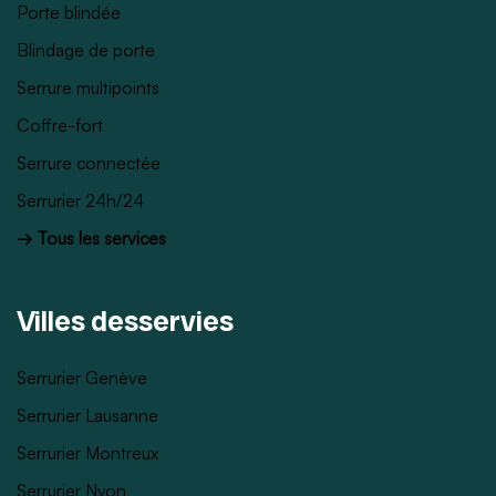
Porte blindée
Blindage de porte
Serrure multipoints
Coffre-fort
Serrure connectée
Serrurier 24h/24
→ Tous les services
Villes desservies
Serrurier Genève
Serrurier Lausanne
Serrurier Montreux
Serrurier Nyon