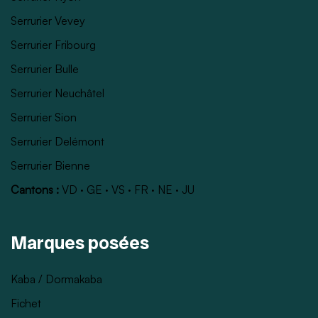
Serrurier Vevey
Serrurier Fribourg
Serrurier Bulle
Serrurier Neuchâtel
Serrurier Sion
Serrurier Delémont
Serrurier Bienne
Cantons :
VD
·
GE
·
VS
·
FR
·
NE
·
JU
Marques posées
Kaba / Dormakaba
Fichet