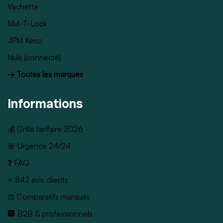
Vachette
Mul-T-Lock
JPM Keso
Nuki (connecté)
→ Toutes les marques
Informations
💰 Grille tarifaire 2026
🚨 Urgence 24/24
❓ FAQ
⭐ 842 avis clients
⚖️ Comparatifs marques
🏢 B2B & professionnels