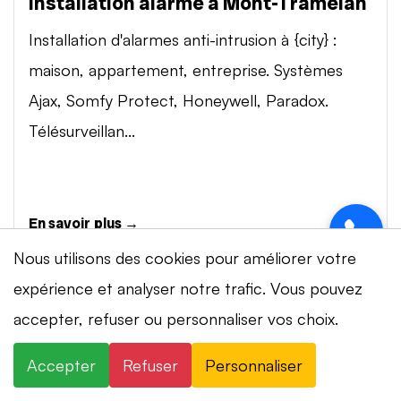
Installation alarme à Mont-Tramelan
Installation d'alarmes anti-intrusion à {city} :
maison, appartement, entreprise. Systèmes
Ajax, Somfy Protect, Honeywell, Paradox.
Télésurveillan...
En savoir plus →
Nous utilisons des cookies pour améliorer votre
expérience et analyser notre trafic. Vous pouvez
Vidéosurveillance à Mont-Tramelan
⚡ Intervention en 20 min
· 24h/24 · 7j/7 ·
accepter, refuser ou personnaliser vos choix.
Installation de systèmes de vidéosurveillance à
Devis gratuit
{city} : caméras IP 4K, visionnage smartphone,
Accepter
Refuser
Personnaliser
×
+41 78 319 32 82
WhatsApp
stockage cloud ou NVR. Marques Dahua,