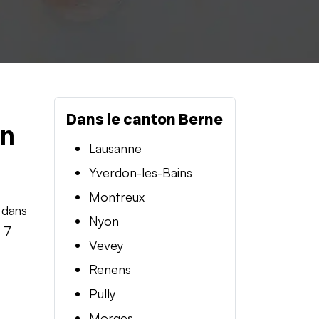
Dans le canton Berne
en
Lausanne
Yverdon-les-Bains
Montreux
 dans
Nyon
t 7
Vevey
Renens
Pully
Morges