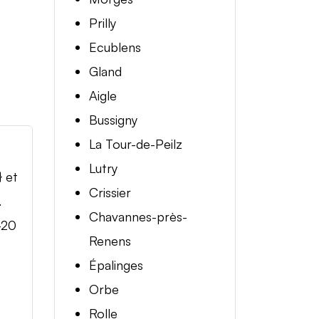
Prilly
Ecublens
Gland
Aigle
Bussigny
La Tour-de-Peilz
Lutry
} et
Crissier
.
Chavannes-près-
-20
Renens
Épalinges
Orbe
Rolle