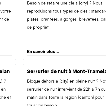
s
Besoin de refaire une clé à {city} ? Nous
 votre
reproduisons tous types de clés : standar
nt de
plates, crantées, à gorges, brevetées, ca
de propriét...
En savoir plus →
elan
Serrurier de nuit à Mont-Tramel
y} ?
Bloqué dehors à {city} en pleine nuit ? No
 en
serrurier de nuit intervient de 22h à 7h du
che et
matin dans toute la région {canton} pour
tous vos besoin...