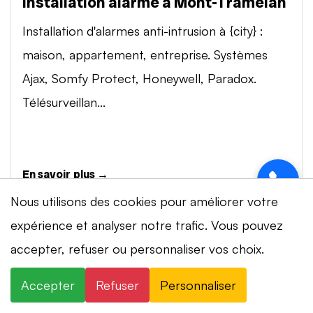
Installation alarme à Mont-Tramelan
Installation d'alarmes anti-intrusion à {city} :
maison, appartement, entreprise. Systèmes
Ajax, Somfy Protect, Honeywell, Paradox.
Télésurveillan...
En savoir plus →
Nous utilisons des cookies pour améliorer votre
expérience et analyser notre trafic. Vous pouvez
Vidéosurveillance à Mont-Tramelan
⚡ Intervention en 20 min
· 24h/24 · 7j/7 ·
accepter, refuser ou personnaliser vos choix.
Installation de systèmes de vidéosurveillance à
Devis gratuit
{city} : caméras IP 4K, visionnage smartphone,
Accepter
Refuser
Personnaliser
×
+41 78 319 32 82
WhatsApp
stockage cloud ou NVR. Marques Dahua,