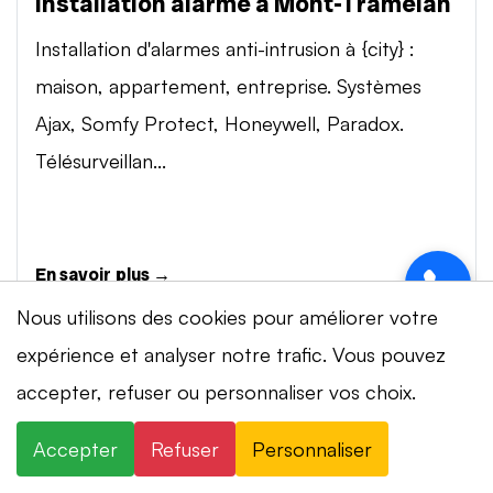
Installation alarme à Mont-Tramelan
Installation d'alarmes anti-intrusion à {city} :
maison, appartement, entreprise. Systèmes
Ajax, Somfy Protect, Honeywell, Paradox.
Télésurveillan...
En savoir plus →
Nous utilisons des cookies pour améliorer votre
expérience et analyser notre trafic. Vous pouvez
Vidéosurveillance à Mont-Tramelan
⚡ Intervention en 20 min
· 24h/24 · 7j/7 ·
accepter, refuser ou personnaliser vos choix.
Installation de systèmes de vidéosurveillance à
Devis gratuit
{city} : caméras IP 4K, visionnage smartphone,
Accepter
Refuser
Personnaliser
×
+41 78 319 32 82
WhatsApp
stockage cloud ou NVR. Marques Dahua,