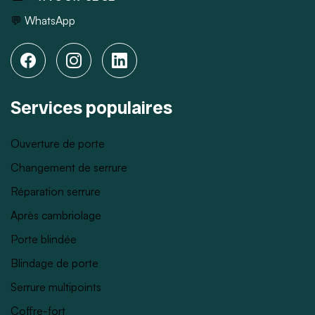
💬
WhatsApp
Services populaires
Ouverture de porte
Changement de serrure
Réparation serrure
Après cambriolage
Porte blindée
Blindage de porte
Serrure multipoints
Coffre-fort