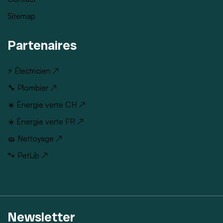
Sitemap
Partenaires
⚡ Électricien ↗
🔧 Plombier ↗
☀️ Énergie verte CH ↗
☀️ Énergie verte FR ↗
🧽 Nettoyage ↗
🐾 PetLib ↗
Newsletter