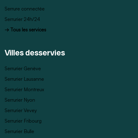
Serrure connectée
Serrurier 24h/24
→ Tous les services
Villes desservies
Serrurier Genève
Serrurier Lausanne
Serrurier Montreux
Serrurier Nyon
Serrurier Vevey
Serrurier Fribourg
Serrurier Bulle