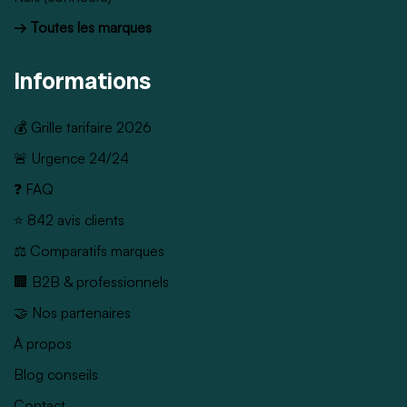
→ Toutes les marques
Informations
💰 Grille tarifaire 2026
🚨 Urgence 24/24
❓ FAQ
⭐ 842 avis clients
⚖️ Comparatifs marques
🏢 B2B & professionnels
🤝 Nos partenaires
À propos
Blog conseils
Contact