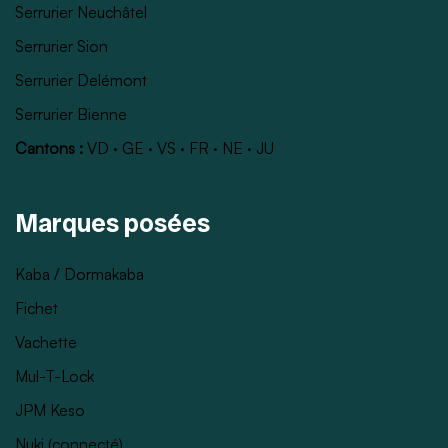
Serrurier Neuchâtel
Serrurier Sion
Serrurier Delémont
Serrurier Bienne
Cantons :
VD
·
GE
·
VS
·
FR
·
NE
·
JU
Marques posées
Kaba / Dormakaba
Fichet
Vachette
Mul-T-Lock
JPM Keso
Nuki (connecté)