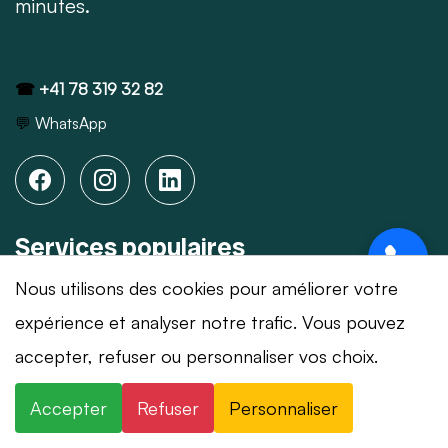
minutes.
☎
+41 78 319 32 82
💬
WhatsApp
Services populaires
Nous utilisons des cookies pour améliorer votre
Ouverture de porte
expérience et analyser notre trafic. Vous pouvez
Changement de serrure
⚡ Intervention en 20 min
· 24h/24 · 7j/7 ·
accepter, refuser ou personnaliser vos choix.
Réparation serrure
Devis gratuit
Après cambriolage
Accepter
Refuser
Personnaliser
×
+41 78 319 32 82
WhatsApp
Porte blindée