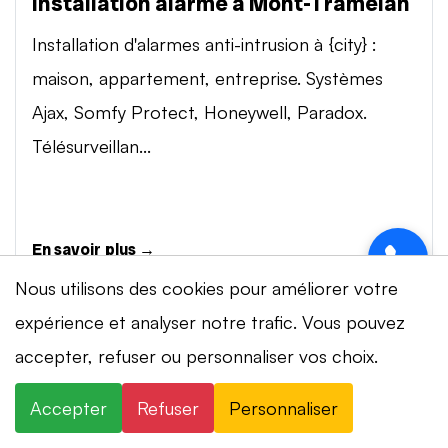
Installation alarme à Mont-Tramelan
Installation d'alarmes anti-intrusion à {city} :
maison, appartement, entreprise. Systèmes
Ajax, Somfy Protect, Honeywell, Paradox.
Télésurveillan...
En savoir plus →
Nous utilisons des cookies pour améliorer votre
expérience et analyser notre trafic. Vous pouvez
Vidéosurveillance à Mont-Tramelan
accepter, refuser ou personnaliser vos choix.
Installation de systèmes de vidéosurveillance à
{city} : caméras IP 4K, visionnage smartphone,
Accepter
Refuser
Personnaliser
stockage cloud ou NVR. Marques Dahua,