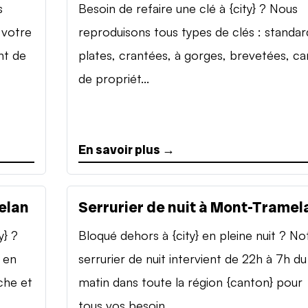
s
Besoin de refaire une clé à {city} ? Nous
 votre
reproduisons tous types de clés : standar
nt de
plates, crantées, à gorges, brevetées, ca
de propriét...
En savoir plus →
elan
Serrurier de nuit à Mont-Tramel
y} ?
Bloqué dehors à {city} en pleine nuit ? No
 en
serrurier de nuit intervient de 22h à 7h du
che et
matin dans toute la région {canton} pour
tous vos besoin...