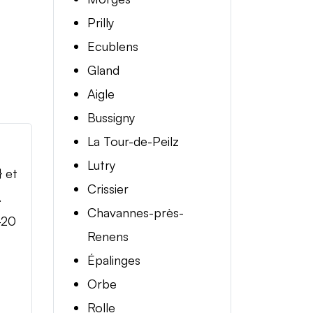
Prilly
Ecublens
Gland
Aigle
Bussigny
La Tour-de-Peilz
Lutry
} et
Crissier
.
Chavannes-près-
-20
Renens
Épalinges
Orbe
Rolle