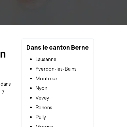
Dans le canton Berne
en
Lausanne
Yverdon-les-Bains
Montreux
 dans
Nyon
t 7
Vevey
Renens
Pully
Morges