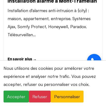
Installation alarme à Mont-Tramelan
Installation d'alarmes anti-intrusion à {city} :
maison, appartement, entreprise. Systèmes
Ajax, Somfy Protect, Honeywell, Paradox.
Télésurveillan...
En savoir plus →
Nous utilisons des cookies pour améliorer votre
expérience et analyser notre trafic. Vous pouvez
Vidéosurveillance à Mont-Tramelan
accepter, refuser ou personnaliser vos choix.
Installation de systèmes de vidéosurveillance à
{city} : caméras IP 4K, visionnage smartphone,
Accepter
Refuser
Personnaliser
stockage cloud ou NVR. Marques Dahua,