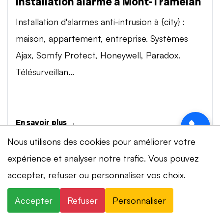
Installation alarme à Mont-Tramelan
Installation d'alarmes anti-intrusion à {city} :
maison, appartement, entreprise. Systèmes
Ajax, Somfy Protect, Honeywell, Paradox.
Télésurveillan...
En savoir plus →
Nous utilisons des cookies pour améliorer votre
expérience et analyser notre trafic. Vous pouvez
Vidéosurveillance à Mont-Tramelan
⚡ Intervention en 20 min
· 24h/24 · 7j/7 ·
accepter, refuser ou personnaliser vos choix.
Installation de systèmes de vidéosurveillance à
Devis gratuit
{city} : caméras IP 4K, visionnage smartphone,
Accepter
Refuser
Personnaliser
×
+41 78 319 32 82
WhatsApp
stockage cloud ou NVR. Marques Dahua,