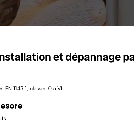
installation et dépannage p
és EN 1143-1, classes 0 à VI.
resore
ufs