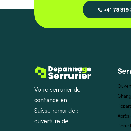
📞 +41 78 319
Ser
Ouvert
Votre serrurier de
Chang
confiance en
Répara
Suisse romande :
Après 
ouverture de
Porte 