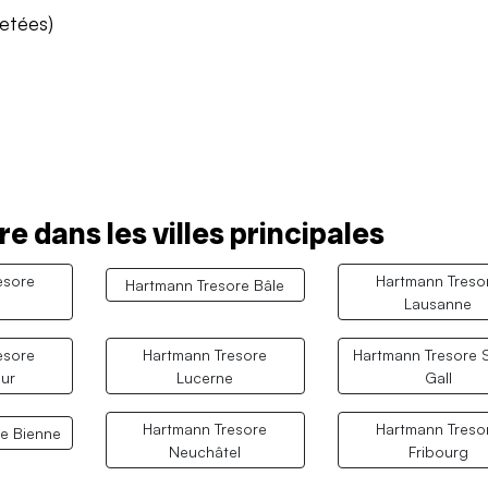
vetées)
 dans les villes principales
esore
Hartmann Treso
Hartmann Tresore Bâle
Lausanne
esore
Hartmann Tresore
Hartmann Tresore S
ur
Lucerne
Gall
Hartmann Tresore
Hartmann Treso
e Bienne
Neuchâtel
Fribourg