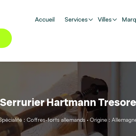
Accueil
Services
Villes
Marq
Serrurier Hartmann Tresor
Spécialité : Coffres-forts allemands · Origine : Allemagn