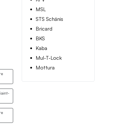
MSL
STS Schänis
Bricard
BKS
Kaba
Mul-T-Lock
Mottura
re
aint-
re