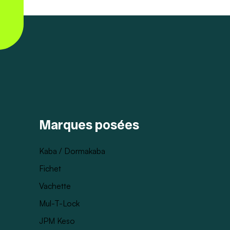
Marques posées
Kaba / Dormakaba
Fichet
Vachette
Mul-T-Lock
JPM Keso