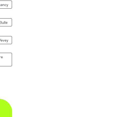
Lancy
Bulle
Vevey
re