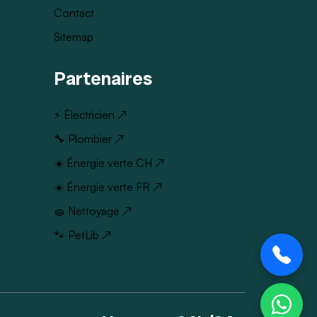
Contact
Sitemap
Partenaires
⚡ Électricien ↗
🔧 Plombier ↗
☀️ Énergie verte CH ↗
☀️ Énergie verte FR ↗
🧽 Nettoyage ↗
🐾 PetLib ↗