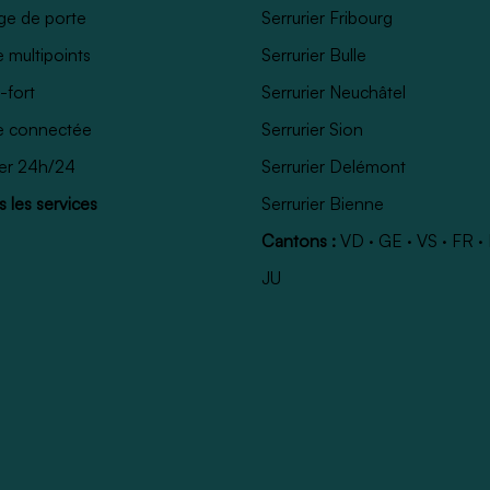
ge de porte
Serrurier Fribourg
e multipoints
Serrurier Bulle
-fort
Serrurier Neuchâtel
e connectée
Serrurier Sion
ier 24h/24
Serrurier Delémont
 les services
Serrurier Bienne
Cantons :
VD
·
GE
·
VS
·
FR
·
JU