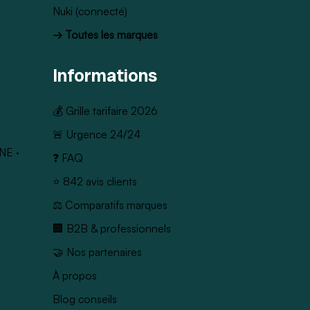
Nuki (connecté)
→ Toutes les marques
Informations
💰 Grille tarifaire 2026
🚨 Urgence 24/24
NE
·
❓ FAQ
⭐ 842 avis clients
⚖️ Comparatifs marques
🏢 B2B & professionnels
🤝 Nos partenaires
À propos
Blog conseils