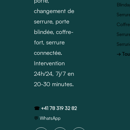
porte,
Blinda
changement de
Serrur
serrure, porte
Coffre
blindée, coffre-
Serrur
fort, serrure
Serrur
connectée.
→ Tous
Intervention
24h/24, 7j/7 en
20-30 minutes.
☎
+41 78 319 32 82
💬
WhatsApp