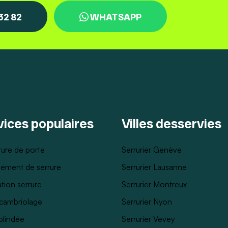
 32 82
WHATSAPP
vices populaires
Villes desservies
ure de porte
Serrurier Genève
ement de serrure
Serrurier Lausanne
tion serrure
Serrurier Montreux
cambriolage
Serrurier Nyon
blindée
Serrurier Vevey