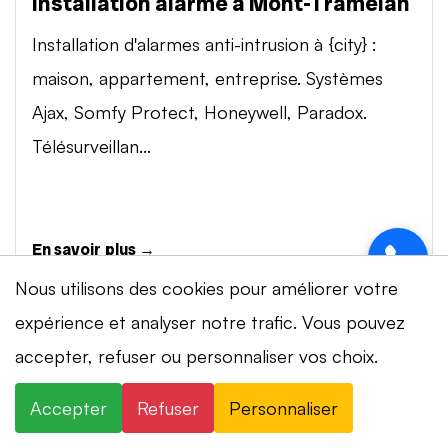
Installation alarme à Mont-Tramelan
Installation d'alarmes anti-intrusion à {city} :
maison, appartement, entreprise. Systèmes
Ajax, Somfy Protect, Honeywell, Paradox.
Télésurveillan...
En savoir plus →
Nous utilisons des cookies pour améliorer votre
expérience et analyser notre trafic. Vous pouvez
Vidéosurveillance à Mont-Tramelan
accepter, refuser ou personnaliser vos choix.
⚡ Intervention en 20 min
· 24h/24 · 7j/7 ·
Installation de systèmes de vidéosurveillance à
Devis gratuit
{city} : caméras IP 4K, visionnage smartphone,
Accepter
Refuser
Personnaliser
×
+41 78 319 32 82
WhatsApp
stockage cloud ou NVR. Marques Dahua,