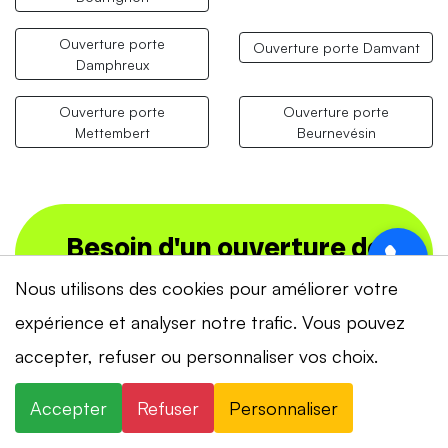
Ouverture porte
Ouverture porte Damvant
Damphreux
Ouverture porte
Ouverture porte
Mettembert
Beurnevésin
Besoin d'un ouverture de
porte maintenant ?
Nous utilisons des cookies pour améliorer votre
expérience et analyser notre trafic. Vous pouvez
📞 +41 78 319 32 82
⚡ Intervention en 20 min
· 24h/24 · 7j/7 ·
accepter, refuser ou personnaliser vos choix.
Devis gratuit
Accepter
Refuser
Personnaliser
WHATSAPP
×
+41 78 319 32 82
WhatsApp