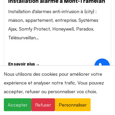
Installation alarme à Mont-Tramelan
Installation d'alarmes anti-intrusion à {city} :
maison, appartement, entreprise. Systèmes
Ajax, Somfy Protect, Honeywell, Paradox.
Télésurveillan...
En savoir plus →
Nous utilisons des cookies pour améliorer votre
expérience et analyser notre trafic. Vous pouvez
Vidéosurveillance à Mont-Tramelan
accepter, refuser ou personnaliser vos choix.
Installation de systèmes de vidéosurveillance à
{city} : caméras IP 4K, visionnage smartphone,
Accepter
Refuser
Personnaliser
stockage cloud ou NVR. Marques Dahua,