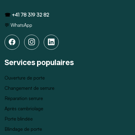
☎
+41 78 319 32 82
💬
WhatsApp
Services populaires
Ouverture de porte
Changement de serrure
Réparation serrure
Après cambriolage
Porte blindée
Blindage de porte