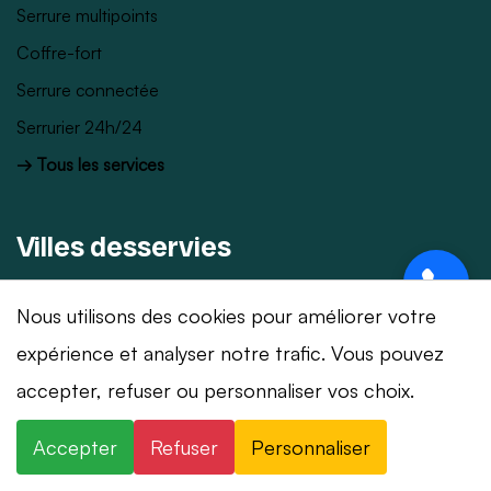
Serrure multipoints
Coffre-fort
Serrure connectée
Serrurier 24h/24
→ Tous les services
Villes desservies
Serrurier Genève
Nous utilisons des cookies pour améliorer votre
Serrurier Lausanne
expérience et analyser notre trafic. Vous pouvez
Serrurier Montreux
⚡ Intervention en 20 min
· 24h/24 · 7j/7 ·
accepter, refuser ou personnaliser vos choix.
Serrurier Nyon
Devis gratuit
Accepter
Refuser
Personnaliser
Serrurier Vevey
×
+41 78 319 32 82
WhatsApp
Serrurier Fribourg