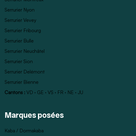
Serrurier Nyon
Serrurier Vevey
Serrurier Fribourg
Serrurier Bulle
Serrurier Neuchâtel
Serrurier Sion
Serrurier Delémont
Serrurier Bienne
Cantons :
VD
·
GE
·
VS
·
FR
·
NE
·
JU
Marques posées
Kaba / Dormakaba