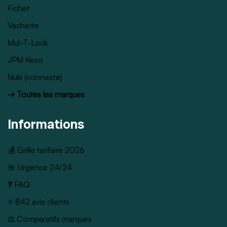
Fichet
Vachette
Mul-T-Lock
JPM Keso
Nuki (connecté)
→ Toutes les marques
Informations
💰 Grille tarifaire 2026
🚨 Urgence 24/24
❓ FAQ
⭐ 842 avis clients
⚖️ Comparatifs marques