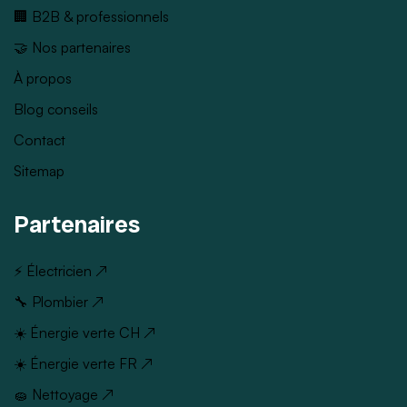
🏢 B2B & professionnels
🤝 Nos partenaires
À propos
Blog conseils
Contact
Sitemap
Partenaires
⚡ Électricien ↗
🔧 Plombier ↗
☀️ Énergie verte CH ↗
☀️ Énergie verte FR ↗
🧽 Nettoyage ↗