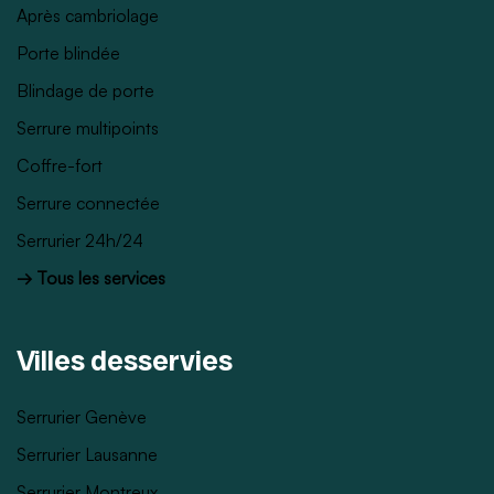
Après cambriolage
Porte blindée
Blindage de porte
Serrure multipoints
Coffre-fort
Serrure connectée
Serrurier 24h/24
→ Tous les services
Villes desservies
Serrurier Genève
Serrurier Lausanne
Serrurier Montreux