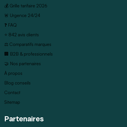
💰 Grille tarifaire 2026
🚨 Urgence 24/24
❓ FAQ
⭐ 842 avis clients
⚖️ Comparatifs marques
🏢 B2B & professionnels
🤝 Nos partenaires
À propos
Blog conseils
Contact
Sitemap
Partenaires