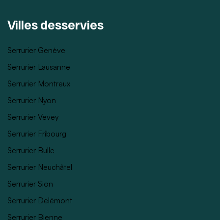
Villes desservies
Serrurier Genève
Serrurier Lausanne
Serrurier Montreux
Serrurier Nyon
Serrurier Vevey
Serrurier Fribourg
Serrurier Bulle
Serrurier Neuchâtel
Serrurier Sion
Serrurier Delémont
Serrurier Bienne