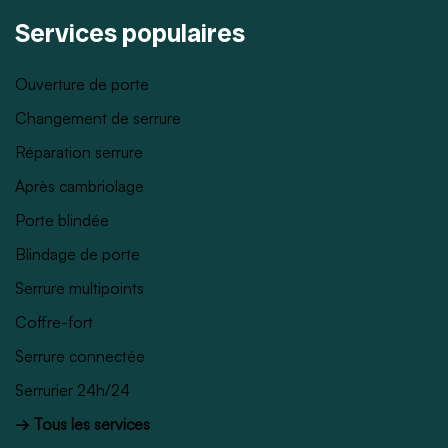
Services populaires
Ouverture de porte
Changement de serrure
Réparation serrure
Après cambriolage
Porte blindée
Blindage de porte
Serrure multipoints
Coffre-fort
Serrure connectée
Serrurier 24h/24
→ Tous les services