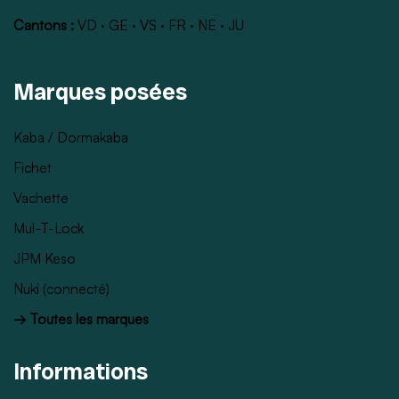
Cantons :
VD
·
GE
·
VS
·
FR
·
NE
·
JU
Marques posées
Kaba / Dormakaba
Fichet
Vachette
Mul-T-Lock
JPM Keso
Nuki (connecté)
→ Toutes les marques
Informations