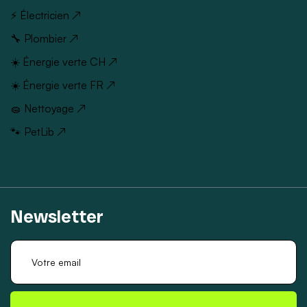
⚡ Électricien ↗
🔧 Plombier ↗
☀️ Énergie verte CH ↗
☀️ Énergie verte FR ↗
🧽 Nettoyage ↗
🐾 PetLib ↗
Newsletter