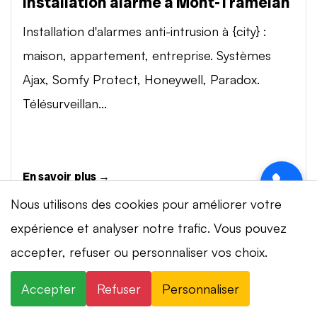
Installation alarme à Mont-Tramelan
Installation d'alarmes anti-intrusion à {city} :
maison, appartement, entreprise. Systèmes
Ajax, Somfy Protect, Honeywell, Paradox.
Télésurveillan...
En savoir plus →
Nous utilisons des cookies pour améliorer votre
expérience et analyser notre trafic. Vous pouvez
Vidéosurveillance à Mont-Tramelan
⚡ Intervention en 20 min
· 24h/24 · 7j/7 ·
accepter, refuser ou personnaliser vos choix.
Installation de systèmes de vidéosurveillance à
Devis gratuit
{city} : caméras IP 4K, visionnage smartphone,
Accepter
Refuser
Personnaliser
×
+41 78 319 32 82
WhatsApp
stockage cloud ou NVR. Marques Dahua,