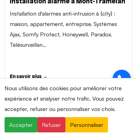
Installation alarme à Mont-Tramelan
Installation d'alarmes anti-intrusion à {city} :
maison, appartement, entreprise. Systèmes
Ajax, Somfy Protect, Honeywell, Paradox.
Télésurveillan...
En savoir plus →
Nous utilisons des cookies pour améliorer votre
expérience et analyser notre trafic. Vous pouvez
Vidéosurveillance à Mont-Tramelan
Marc D. à Lausanne vient de
⚡ Intervention en 20 min
· 24h/24 · 7j/7 ·
accepter, refuser ou personnaliser vos choix.
✓
×
demander une intervention
Installation de systèmes de vidéosurveillance à
Devis gratuit
il y a 2 minutes
{city} : caméras IP 4K, visionnage smartphone,
Accepter
Refuser
Personnaliser
×
+41 78 319 32 82
WhatsApp
stockage cloud ou NVR. Marques Dahua,