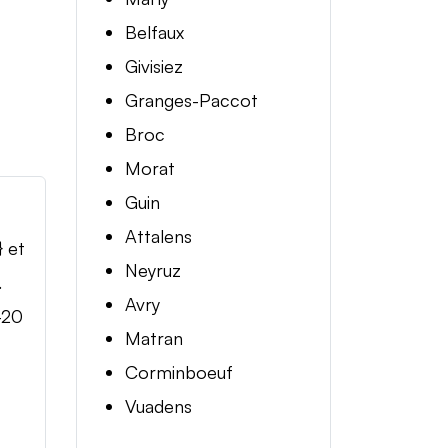
Belfaux
Givisiez
Granges-Paccot
Broc
Morat
Guin
Attalens
} et
Neyruz
.
Avry
-20
Matran
Corminboeuf
Vuadens