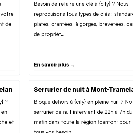
s
Besoin de refaire une clé à {city} ? Nous
 votre
reproduisons tous types de clés : standar
nt de
plates, crantées, à gorges, brevetées, ca
de propriét...
En savoir plus →
elan
Serrurier de nuit à Mont-Tramel
y} ?
Bloqué dehors à {city} en pleine nuit ? No
 en
serrurier de nuit intervient de 22h à 7h du
che et
matin dans toute la région {canton} pour
tous vos besoin...