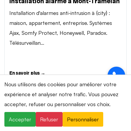
Installation alarme à Mont-Tramelan
Installation d'alarmes anti-intrusion à {city} :
maison, appartement, entreprise. Systèmes
Ajax, Somfy Protect, Honeywell, Paradox.
Télésurveillan...
En savoir plus →
Nous utilisons des cookies pour améliorer votre
expérience et analyser notre trafic. Vous pouvez
Vidéosurveillance à Mont-Tramelan
⚡ Intervention en 20 min
· 24h/24 · 7j/7 ·
accepter, refuser ou personnaliser vos choix.
Installation de systèmes de vidéosurveillance à
Devis gratuit
{city} : caméras IP 4K, visionnage smartphone,
Accepter
Refuser
Personnaliser
×
+41 78 319 32 82
WhatsApp
stockage cloud ou NVR. Marques Dahua,