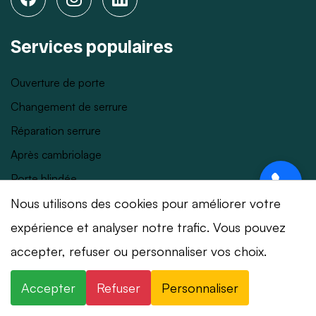
Services populaires
Ouverture de porte
Changement de serrure
Réparation serrure
Après cambriolage
Porte blindée
Blindage de porte
Nous utilisons des cookies pour améliorer votre
Serrure multipoints
expérience et analyser notre trafic. Vous pouvez
⚡ Intervention en 20 min
· 24h/24 · 7j/7 ·
Coffre-fort
accepter, refuser ou personnaliser vos choix.
Devis gratuit
Serrure connectée
Accepter
Refuser
Personnaliser
×
+41 78 319 32 82
WhatsApp
Serrurier 24h/24