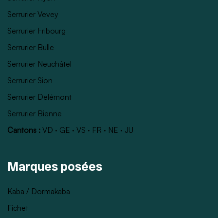
Serrurier Vevey
Serrurier Fribourg
Serrurier Bulle
Serrurier Neuchâtel
Serrurier Sion
Serrurier Delémont
Serrurier Bienne
Cantons :
VD
·
GE
·
VS
·
FR
·
NE
·
JU
Marques posées
Kaba / Dormakaba
Fichet