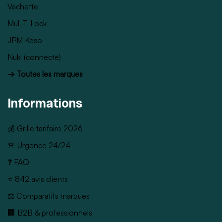
Vachette
Mul-T-Lock
JPM Keso
Nuki (connecté)
→ Toutes les marques
Informations
💰 Grille tarifaire 2026
🚨 Urgence 24/24
❓ FAQ
⭐ 842 avis clients
⚖️ Comparatifs marques
🏢 B2B & professionnels