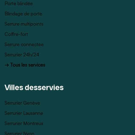
Porte blindée
Blindage de porte
Serrure multipoints
Coffre-fort
Serrure connectée
Serrurier 24h/24
→ Tous les services
Villes desservies
Serrurier Genève
Serrurier Lausanne
Serrurier Montreux
Serrurier Nyon