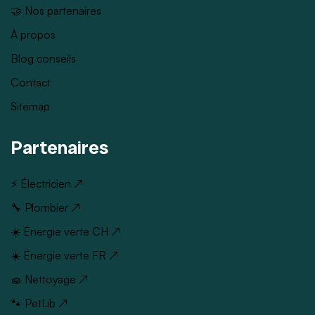
🤝 Nos partenaires
À propos
Blog conseils
Contact
Sitemap
Partenaires
⚡ Électricien ↗
🔧 Plombier ↗
☀️ Énergie verte CH ↗
☀️ Énergie verte FR ↗
🧽 Nettoyage ↗
🐾 PetLib ↗