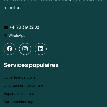
minutes.
☎
+41 78 319 32 82
💬
WhatsApp
Services populaires
Ouverture de porte
Changement de serrure
Réparation serrure
Après cambriolage