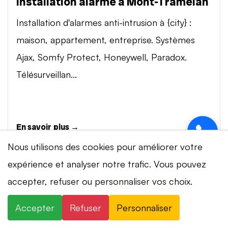
Installation alarme à Mont-Tramelan
Installation d'alarmes anti-intrusion à {city} :
maison, appartement, entreprise. Systèmes
Ajax, Somfy Protect, Honeywell, Paradox.
Télésurveillan...
En savoir plus →
Nous utilisons des cookies pour améliorer votre
expérience et analyser notre trafic. Vous pouvez
Vidéosurveillance à Mont-Tramelan
⚡ Intervention en 20 min
· 24h/24 · 7j/7 ·
accepter, refuser ou personnaliser vos choix.
Installation de systèmes de vidéosurveillance à
Devis gratuit
{city} : caméras IP 4K, visionnage smartphone,
Accepter
Refuser
Personnaliser
×
+41 78 319 32 82
WhatsApp
stockage cloud ou NVR. Marques Dahua,