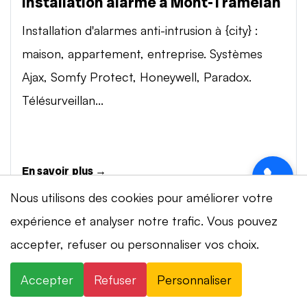
Installation alarme à Mont-Tramelan
Installation d'alarmes anti-intrusion à {city} :
maison, appartement, entreprise. Systèmes
Ajax, Somfy Protect, Honeywell, Paradox.
Télésurveillan...
En savoir plus →
Nous utilisons des cookies pour améliorer votre
expérience et analyser notre trafic. Vous pouvez
Vidéosurveillance à Mont-Tramelan
⚡ Intervention en 20 min
· 24h/24 · 7j/7 ·
accepter, refuser ou personnaliser vos choix.
Installation de systèmes de vidéosurveillance à
Devis gratuit
{city} : caméras IP 4K, visionnage smartphone,
Accepter
Refuser
Personnaliser
×
+41 78 319 32 82
WhatsApp
stockage cloud ou NVR. Marques Dahua,