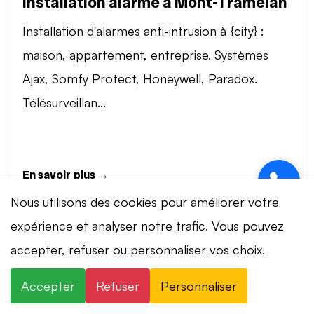
Installation alarme à Mont-Tramelan
Installation d'alarmes anti-intrusion à {city} :
maison, appartement, entreprise. Systèmes
Ajax, Somfy Protect, Honeywell, Paradox.
Télésurveillan...
En savoir plus →
Nous utilisons des cookies pour améliorer votre
expérience et analyser notre trafic. Vous pouvez
Vidéosurveillance à Mont-Tramelan
⚡ Intervention en 20 min
· 24h/24 · 7j/7 ·
accepter, refuser ou personnaliser vos choix.
Installation de systèmes de vidéosurveillance à
Devis gratuit
{city} : caméras IP 4K, visionnage smartphone,
Accepter
Refuser
Personnaliser
×
+41 78 319 32 82
WhatsApp
stockage cloud ou NVR. Marques Dahua,