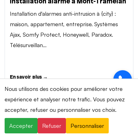
Installation alarme à Mont-Tramelan
Installation d'alarmes anti-intrusion à {city} :
maison, appartement, entreprise. Systèmes
Ajax, Somfy Protect, Honeywell, Paradox.
Télésurveillan...
En savoir plus →
Nous utilisons des cookies pour améliorer votre
expérience et analyser notre trafic. Vous pouvez
Vidéosurveillance à Mont-Tramelan
⚡ Intervention en 20 min
· 24h/24 · 7j/7 ·
accepter, refuser ou personnaliser vos choix.
Installation de systèmes de vidéosurveillance à
Devis gratuit
{city} : caméras IP 4K, visionnage smartphone,
Accepter
Refuser
Personnaliser
×
+41 78 319 32 82
WhatsApp
stockage cloud ou NVR. Marques Dahua,