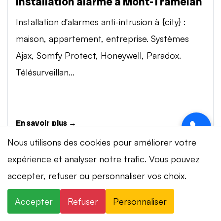
Installation alarme à Mont-Tramelan
Installation d'alarmes anti-intrusion à {city} :
maison, appartement, entreprise. Systèmes
Ajax, Somfy Protect, Honeywell, Paradox.
Télésurveillan...
En savoir plus →
Nous utilisons des cookies pour améliorer votre
expérience et analyser notre trafic. Vous pouvez
Vidéosurveillance à Mont-Tramelan
⚡ Intervention en 20 min
· 24h/24 · 7j/7 ·
accepter, refuser ou personnaliser vos choix.
Installation de systèmes de vidéosurveillance à
Devis gratuit
{city} : caméras IP 4K, visionnage smartphone,
Accepter
Refuser
Personnaliser
×
+41 78 319 32 82
WhatsApp
stockage cloud ou NVR. Marques Dahua,