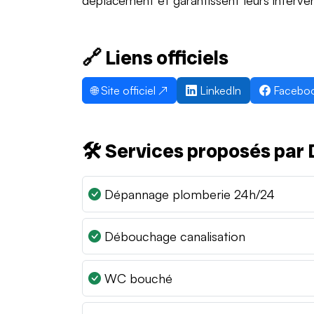
🔗 Liens officiels
🌐 Site officiel ↗
LinkedIn
Facebo
🛠️ Services proposés pa
Dépannage plomberie 24h/24
Débouchage canalisation
WC bouché