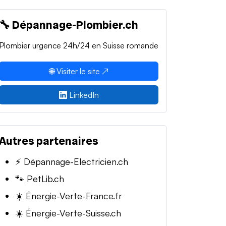
🔧 Dépannage-Plombier.ch
Plombier urgence 24h/24 en Suisse romande
🌐 Visiter le site ↗
LinkedIn
Autres partenaires
⚡ Dépannage-Electricien.ch
🐾 PetLib.ch
☀️ Énergie-Verte-France.fr
☀️ Énergie-Verte-Suisse.ch