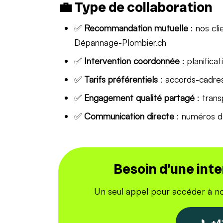
💼 Type de collaboration
✅
Recommandation mutuelle
: nos cli
Dépannage-Plombier.ch
✅
Intervention coordonnée
: planifica
✅
Tarifs préférentiels
: accords-cadre
✅
Engagement qualité partagé
: trans
✅
Communication directe
: numéros d
Besoin d'une int
Un seul appel pour accéder à no
📞 +4