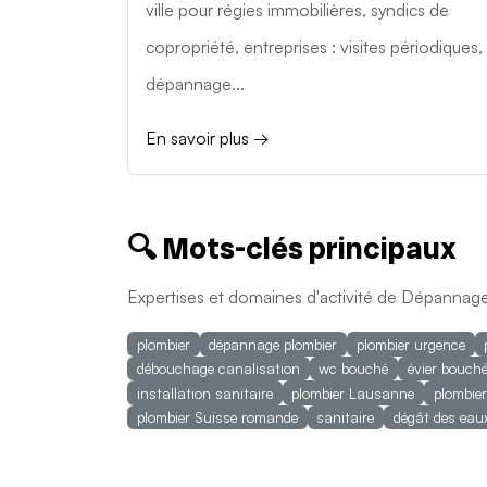
ville pour régies immobilières, syndics de
copropriété, entreprises : visites périodiques,
dépannage...
En savoir plus →
🔍 Mots-clés principaux
Expertises et domaines d'activité de Dépannage
plombier
dépannage plombier
plombier urgence
débouchage canalisation
wc bouché
évier bouch
installation sanitaire
plombier Lausanne
plombie
plombier Suisse romande
sanitaire
dégât des eau