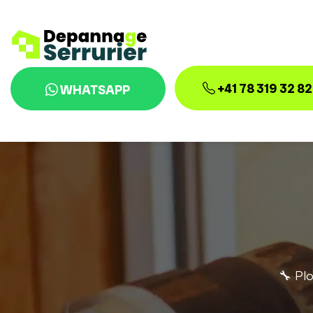
+41 78 319 32 82
WHATSAPP
🔧 Pl