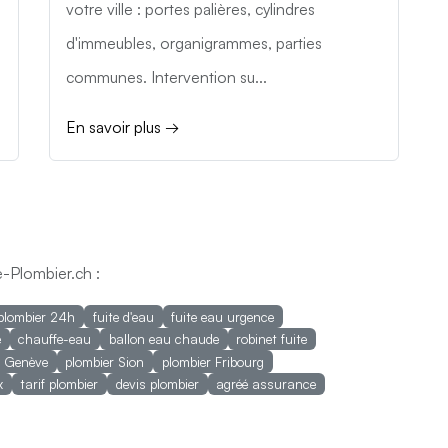
votre ville : portes palières, cylindres
d'immeubles, organigrammes, parties
communes. Intervention su...
En savoir plus →
-Plombier.ch :
plombier 24h
fuite d'eau
fuite eau urgence
é
chauffe-eau
ballon eau chaude
robinet fuite
r Genève
plombier Sion
plombier Fribourg
x
tarif plombier
devis plombier
agréé assurance