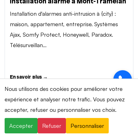
Installation alarme à Mont-Tramelan
Installation d'alarmes anti-intrusion à {city} :
maison, appartement, entreprise. Systèmes
Ajax, Somfy Protect, Honeywell, Paradox.
Télésurveillan...
En savoir plus →
Nous utilisons des cookies pour améliorer votre
expérience et analyser notre trafic. Vous pouvez
Vidéosurveillance à Mont-Tramelan
accepter, refuser ou personnaliser vos choix.
⚡ Intervention en 20 min
· 24h/24 · 7j/7 ·
Installation de systèmes de vidéosurveillance à
Devis gratuit
{city} : caméras IP 4K, visionnage smartphone,
Accepter
Refuser
Personnaliser
×
+41 78 319 32 82
WhatsApp
stockage cloud ou NVR. Marques Dahua,