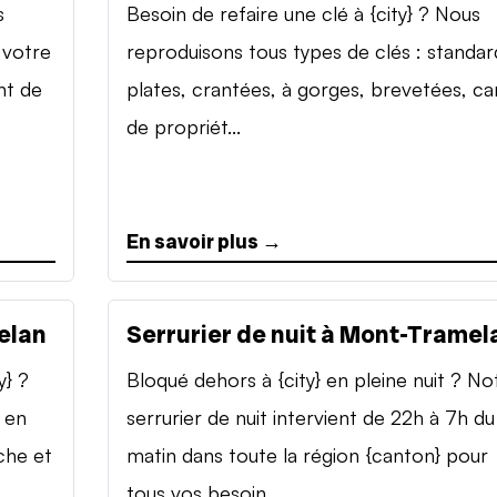
s
Besoin de refaire une clé à {city} ? Nous
 votre
reproduisons tous types de clés : standar
nt de
plates, crantées, à gorges, brevetées, ca
de propriét...
En savoir plus →
elan
Serrurier de nuit à Mont-Tramel
y} ?
Bloqué dehors à {city} en pleine nuit ? No
 en
serrurier de nuit intervient de 22h à 7h du
che et
matin dans toute la région {canton} pour
tous vos besoin...