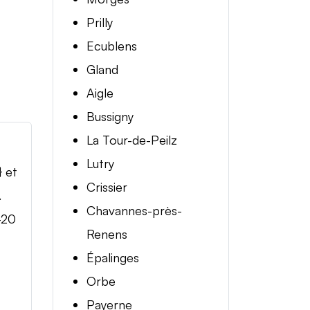
Prilly
Ecublens
Gland
Aigle
Bussigny
La Tour-de-Peilz
Lutry
} et
Crissier
.
Chavannes-près-
-20
Renens
Épalinges
Orbe
Payerne